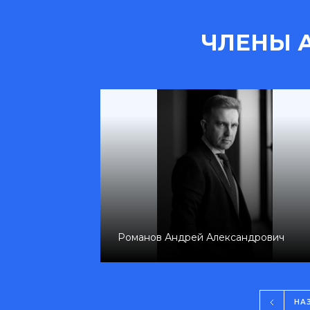
ЧЛЕНЫ 
на
Присекина Наталья Геннадьевна
НА