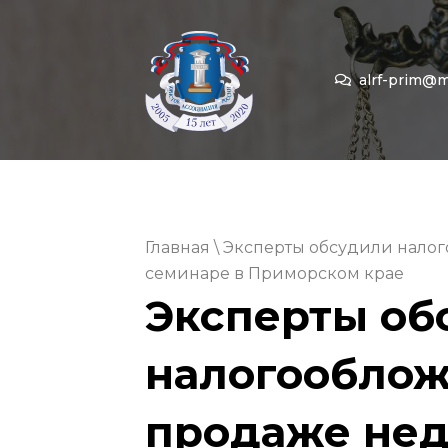
alrf-prim@ma
Главная
\ Эксперты обсудили нало
семинаре в Приморском крае
Эксперты об
налогооблож
продаже не