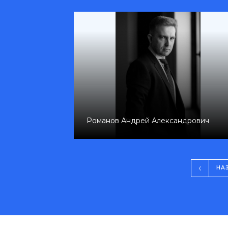
Лыкова Наталья Андреевна
Присекина 
НА