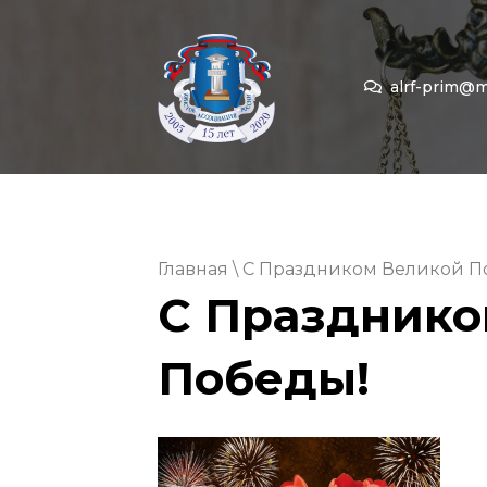
alrf-prim@ma
Главная
\ С Праздником Великой П
С Празднико
Победы!